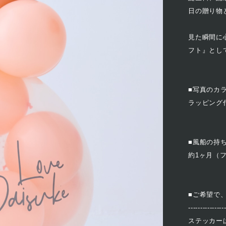
日の贈り物
見た瞬間に
フト』とし
■写真のカ
ラッピング付
■風船の持
約1ヶ月（
■ご希望で
---------------
ステッカー