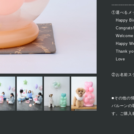
---------------
①選べるメ
Happy Bir
Congrats!
Welcome 
Happy We
Thank yo
Love
②お名前ス
■その他の
バルーンの取
す。ご購入