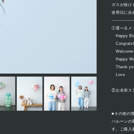
ガスが抜け
使用日に合
---------------
①選べるメ
Happy Bir
Congrats!
Welcome 
Happy We
Thank yo
Love
②お名前ス
■その他の
バルーンの取
す。ご購入