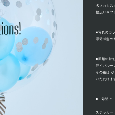
名入れカス
幅広いギフ
■写真のカ
浮遊状態のサ
■風船の持
浮くバルー
その後は 
いただけま
■ご希望で
---------------
ステッカー