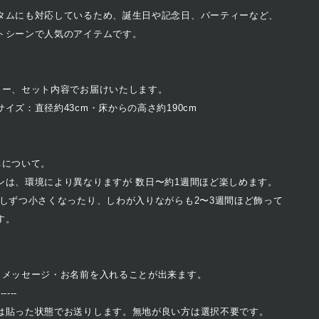
タムにも対応しているため、誕生日や記念日、パーティーなど、
トシーンで人気のアイテムです。
ラー、セット内容でお届けいたします。
イズ：直径約43cm・床からの高さ約190cm
ちについて。
ンは、環境により異なりますが 数日〜約1週間ほど楽しめます。
少しずつ小さくなったり、しわが入りながらも2〜3週間ほど飾って
す。
、メッセージ・お名前を入れることが出来ます。
------
は貼った状態でお送りします。無地が良い方は選択不要です。