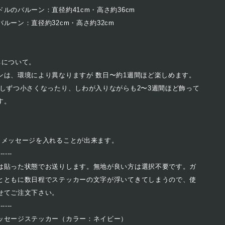
ルのバルーン：直径約41cm・高さ約36cm
ルーン：直径約32cm・高さ約32cm
ちについて。
ンは、環境により異なりますが 数日〜約1週間ほど楽しめます。
少しずつ小さくなったり、しわが入りながらも2〜3週間ほど飾って
す。
、メッセージを入れることが出来ます。
------
は貼った状態でお送りします。無地が良い方は選択不要です。ガ
とともに数日程でステッカーの文字が浮いてきてしまうので、使
せてご注文下さい。
------
ッセージステッカー（カラー：ネイビー）