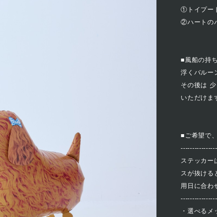
①トイプード
②ハートのバ
■風船の持
浮くバルー
その後は 
いただけま
■ご希望で
---------------
ステッカー
スが抜ける
用日に合わ
---------------
・選べるメ