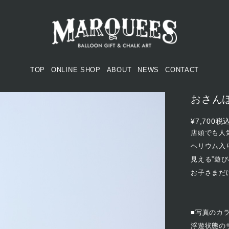
TOP
ONLINE SHOP
ABOUT
NEWS
CONTACT
おさん
¥7,700
税
店頭でも人
ヘリウム入
見える”遊
お子さまだ
■写真のカ
浮遊状態の